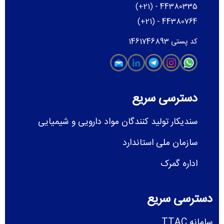
(+21) - 44380335
(+21) - 44380764
کد پستی 1461746893
دسترسی سریع
سندیکار تولید کنندگان مواد دارویی و شیمیایی
سازمان ملی استاندارد
اداره گمرک
دسترسی سریع
سامانه TTAC