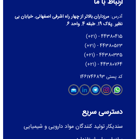
ارتباط با ما
آدرس:
مرزداران.بالاتر از چهار راه اشرفی اصفهانی. خیابان بی
نظیر .پلاک 19. طبقه 4. واحد 6.
(+21) - 44380415
(+21) - 44380523
(+21) - 44380335
(+21) - 44380764
کد پستی 1461746893
دسترسی سریع
سندیکار تولید کنندگان مواد دارویی و شیمیایی